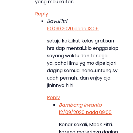
yang mau ikutan.
Reply
BayuFitri
10/09/2020 pada 13:05
setuju kak..ikut kelas gratisan
hrs siap mental..klo engga siap
sayang waktu dan tenaga
ya..pdhal ilmu yg mo dipelajari
daging semua..hehe..untung sy
udah pernah.. dan enjoy aja
jlninnya hihi
Reply
Bambang Irwanto
12/09/2020 pada 09:00
Benar sekali, Mbak Fitri.
karena materinya daging