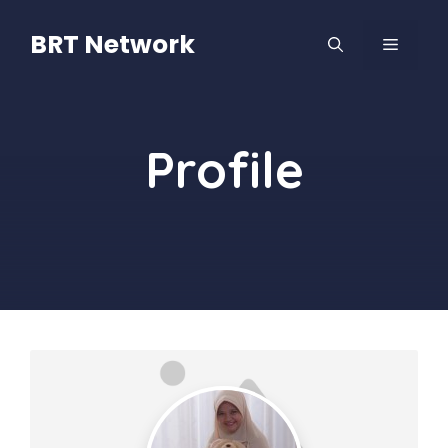
Langsung
ke
BRT Network
MENU
isi
Profile