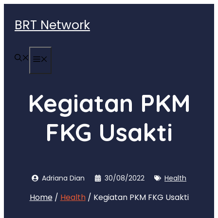
Langsung
ke
BRT Network
isi
MENU
Kegiatan PKM
FKG Usakti
Adriana Dian
30/08/2022
Health
Home
/
Health
/ Kegiatan PKM FKG Usakti