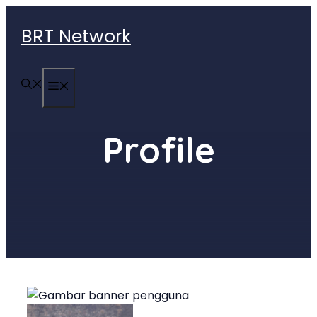
Langsung
ke
BRT Network
isi
MENU
Profile